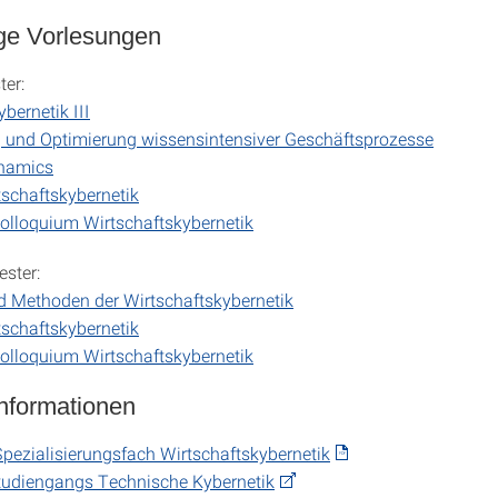
ge Vorlesungen
er:
bernetik III
 und Optimierung wissensintensiver Geschäftsprozesse
namics
schaftskybernetik
olloquium Wirtschaftskybernetik
ster:
 Methoden der Wirtschaftskybernetik
schaftskybernetik
olloquium Wirtschaftskybernetik
Informationen
Spezialisierungsfach Wirtschaftskybernetik
tudiengangs Technische Kybernetik