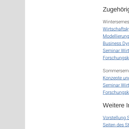
Zugehöri
Wintersemest
Wirtschaftsky
Modellierung
Business Dy
Seminar Wirt
Forschungsk
Sommerseme
Konzepte und
Seminar Wirt
Forschungsk
Weitere 
Vorstellung 
Seiten des S