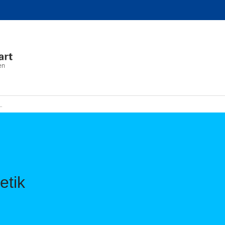
en
etik