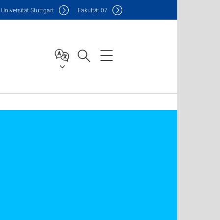
Uni
versität Stuttgart
F
akultät
07