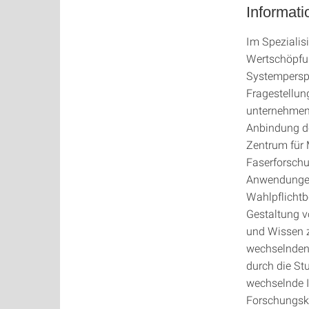
Informati
Im Spezialis
Wertschöpfu
Systemperspe
Fragestellu
unternehmen
Anbindung de
Zentrum für 
Faserforschu
Anwendungen 
Wahlpflichtb
Gestaltung v
und Wissen z
wechselnden 
durch die St
wechselnde I
Forschungsko