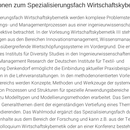
onen zum Spezialisierungsfach Wirtschaftskybe
ierungsfach Wirtschaftskybernetik werden komplexe Problemste
ngs- und Managementprozessen aus einer ingenieurwissenscha
ktive betrachtet. In der Vorlesung Wirtschaftskybernetik III ste
ngen aus den Bereichen Innovationsmanagement, Wissensman
sübergreifende Wertschöpfungssysteme im Vordergrund. Die e
s Instituts für Diversity Studies in den Ingenieurwissenschafte
Management Research der Deutschen Institute für Textil- und
ng Denkendorf ermöglicht die Einbindung aktueller Praxisbeispi
in die Lehrveranstaltungen. In den methodenorientierten Vorl
ereichs werden Konzepte, Methoden und Werkzeuge der systemo
on Prozessen und Strukturen für spezielle Anwendungsbereiche 
u Modelltypen und Modellierungsmethoden erarbeitet. Das Sem
Generalthemen dient der eigenständigen Vertiefung eines The
udierenden. Das Wahlmodul ergänzt das Spezialisierungsfach d
nhalte aus dem Bereich der Forschung und kann z.B. aus der 
lloquium Wirtschaftskybernetik oder an einer Konferenz besteh