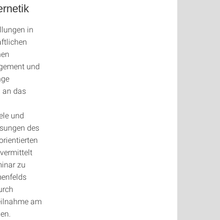
rnetik
llungen in
ftlichen
hen
agement und
nge
n an das
ele und
esungen des
rientierten
vermittelt
inar zu
menfelds
urch
Teilnahme am
en.