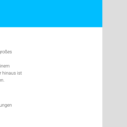
großes
einem
 hinaus ist
en.
zungen