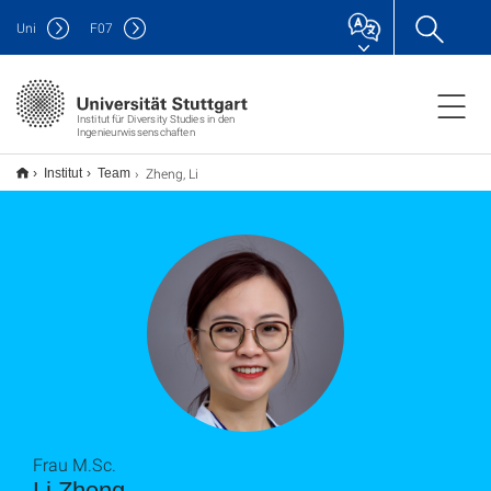
Uni
F
07
Institut für Diversity Studies in den
Ingenieurwissenschaften
Zheng, Li
Institut
Team
Frau M.Sc.
Li Zheng