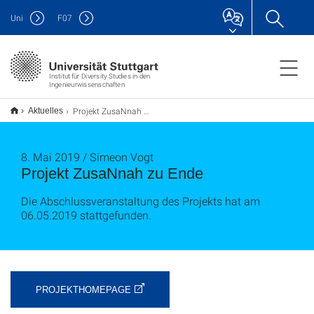
Uni
F
07
Institut für Diversity Studies in den
Ingenieurwissenschaften
Projekt ZusaNnah zu Ende
Aktuelles
8. Mai 2019 / Simeon Vogt
Projekt ZusaNnah zu Ende
Die Abschlussveranstaltung des Projekts hat am
06.05.2019 stattgefunden.
PROJEKTHOMEPAGE